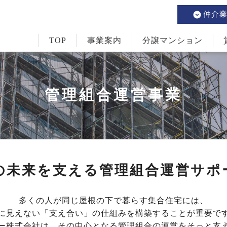
仲介
TOP
事業案内
分譲マンション
管理組合運営事業
の未来を支える管理組合運営サポ
多くの人が同じ屋根の下で暮らす集合住宅には、
に見えない「支え合い」の仕組みを構築することが重要で
ー株式会社は、その中心となる管理組合の運営をそっと支