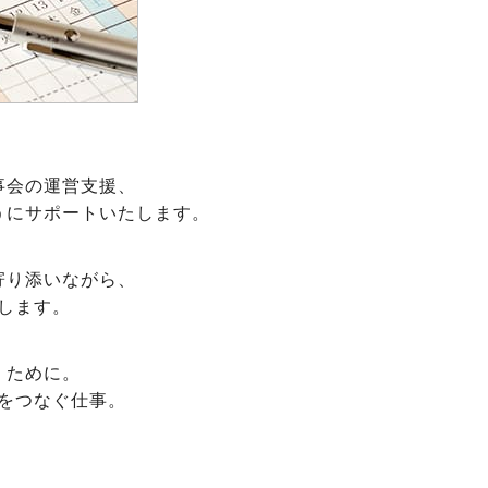
事会の運営支援、
うにサポートいたします。
寄り添いながら、
します。
くために。
をつなぐ仕事。
。